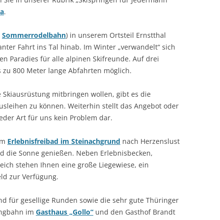
ha
.
.
Sommerrodelbahn
) in unserem Ortsteil Ernstthal
anter Fahrt ins Tal hinab. Im Winter „verwandelt“ sich
Paradies für alle alpinen Skifreunde. Auf drei
is zu 800 Meter lange Abfahrten möglich.
e Skiausrüstung mitbringen wollen, gibt es die
ausleihen zu können. Weiterhin stellt das Angebot oder
eder Art für uns kein Problem dar.
em
Erlebnisfreibad im Steinachgrund
nach Herzenslust
nd die Sonne genießen. Neben Erlebnisbecken,
ch stehen Ihnen eine große Liegewiese, ein
eld zur Verfügung.
d für gesellige Runden sowie die sehr gute Thüringer
ingbahn im
Gasthaus „Gollo“
und den Gasthof Brandt