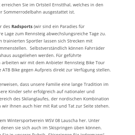
 erreichen Sie im Ortsteil Ernstthal, welches in den
er Sommerrodelbahn ausgestattet ist.
r des
Radsports
(wir sind ein Paradies für
are Lage zum Rennsteig abwechslungsreiche Tage zu.
 trainierten Sportler lassen sich Strecken mit
mmenstellen. Selbstverständlich können Fahrräder
uhaus ausgeliehen werden. Für geführte
arbeiten wir mit dem Anbieter Rennsteig Bike Tour
 ATB Bike gegen Aufpreis direkt zur Verfügung stellen.
erweisen, dass unsere Familie eine lange Tradition im
ere Kinder sehr erfolgreich auf nationaler und
reich des Skilanglaufes, der nordischen Kombination
wir Ihnen auch hier mit Rat und Tat zur Seite stehen.
rem Wintersportverein WSV 08 Lauscha her. Unter
 denen sie sich auch im Skispringen üben können.
n Sie in unserer Rubrik „Skispringen für Jedermann“