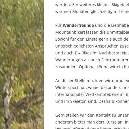
werden. Ein weiteres kleines Skigebiet
warmen Monaten gleichzeitig mit ein
Für
Wanderfreunde
und die Liebhabe
Mountainbiker) lassen die unmittelb
Sowohl für den Einsteiger als auch den
unterschiedlichsten Ansprüchen zusa
und auch E – Bikes im Nachbarort Ne
Wanderungen als auch Fahrradtouren 
zusammen. Optional könne wir ein lite
An dieser Stelle möchten wir darauf v
Wintersport hat, wobei besonders uns
internationaler Wettkampfebene im Be
und im Skeleton sind. Deshalb können 
Gern stellen wir den Kontakt zu unse
anderem bietet man dort Kurse an, in
Weitere Informationen hierzu erhalte