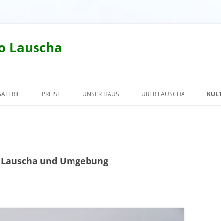
o Lauscha
GALERIE
PREISE
UNSER HAUS
ÜBER LAUSCHA
KUL
LA
ST
NE
 in Lauscha und Umgebung