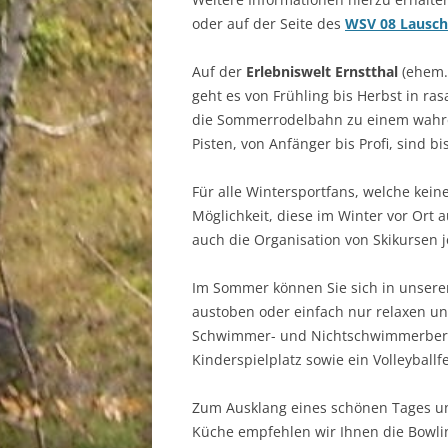
oder auf der Seite des
WSV 08 Lausc
Auf der
Erlebniswelt Ernstthal
(ehem
geht es von Frühling bis Herbst in ras
die Sommerrodelbahn zu einem wahren 
Pisten, von Anfänger bis Profi, sind b
Für alle Wintersportfans, welche kein
Möglichkeit, diese im Winter vor Ort 
auch die Organisation von Skikursen j
Im Sommer können Sie sich in unser
austoben oder einfach nur relaxen u
Schwimmer- und Nichtschwimmerberei
Kinderspielplatz sowie ein Volleyballf
Zum Ausklang eines schönen Tages un
Küche empfehlen wir Ihnen die Bowl