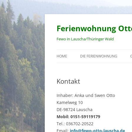
Zum
Inhalt
springen
Ferienwohnung Ott
Fewo in Lauscha/Thüringer Wald
HOME
DIE FERIENWOHNUNG
Kontakt
Inhaber: Anka und Swen Otto
Kamelweg 10
DE-98724 Lauscha
ehinderungsmodus
Mobil: 0151-59119179
Tel.: 036702-20522
Email:
info@fewo-otto-lauscha.de