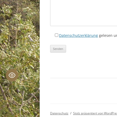
Datenschutzerklärung
gelesen u
A
l
t
e
r
n
a
t
i
Datenschutz
Stolz präsentiert von WordPre