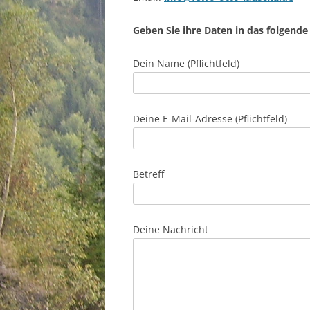
l für Anfallsicherheit
Geben Sie ihre Daten in das folgende
-freundlicher Modus
Dein Name (Pflichtfeld)
dheitsmodus
Deine E-Mail-Adresse (Pflichtfeld)
psie-sicherer Modus
Betreff
Deine Nachricht